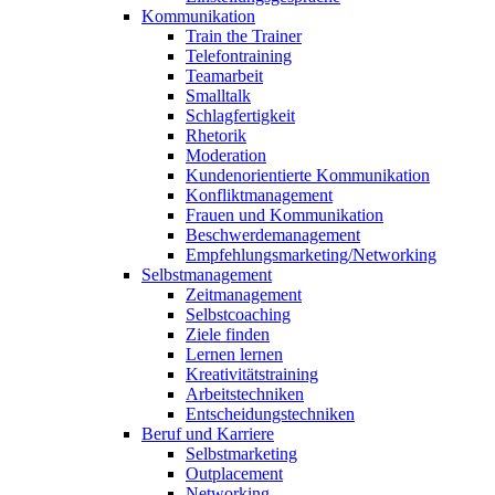
Kommunikation
Train the Trainer
Telefontraining
Teamarbeit
Smalltalk
Schlagfertigkeit
Rhetorik
Moderation
Kundenorientierte Kommunikation
Konfliktmanagement
Frauen und Kommunikation
Beschwerdemanagement
Empfehlungsmarketing/Networking
Selbstmanagement
Zeitmanagement
Selbstcoaching
Ziele finden
Lernen lernen
Kreativitätstraining
Arbeitstechniken
Entscheidungstechniken
Beruf und Karriere
Selbstmarketing
Outplacement
Networking