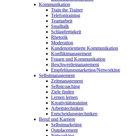
Kommunikation
Train the Trainer
Telefontraining
Teamarbeit
Smalltalk
Schlagfertigkeit
Rhetorik
Moderation
Kundenorientierte Kommunikation
Konfliktmanagement
Frauen und Kommunikation
Beschwerdemanagement
Empfehlungsmarketing/Networking
Selbstmanagement
Zeitmanagement
Selbstcoaching
Ziele finden
Lernen lernen
Kreativitätstraining
Arbeitstechniken
Entscheidungstechniken
Beruf und Karriere
Selbstmarketing
Outplacement
Networking