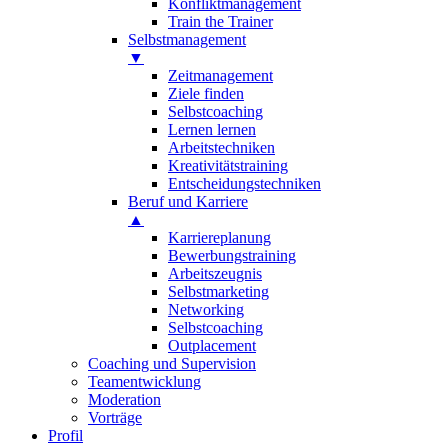
Konfliktmanagement
Train the Trainer
Selbstmanagement
▼
Zeitmanagement
Ziele finden
Selbstcoaching
Lernen lernen
Arbeitstechniken
Kreativitätstraining
Entscheidungstechniken
Beruf und Karriere
▲
Karriereplanung
Bewerbungstraining
Arbeitszeugnis
Selbstmarketing
Networking
Selbstcoaching
Outplacement
Coaching und Supervision
Teamentwicklung
Moderation
Vorträge
Profil