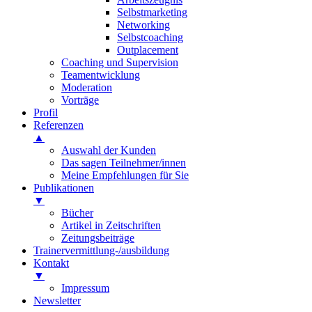
Selbstmarketing
Networking
Selbstcoaching
Outplacement
Coaching und Supervision
Teamentwicklung
Moderation
Vorträge
Profil
Referenzen
▲
Auswahl der Kunden
Das sagen Teilnehmer/innen
Meine Empfehlungen für Sie
Publikationen
▼
Bücher
Artikel in Zeitschriften
Zeitungsbeiträge
Trainervermittlung-/ausbildung
Kontakt
▼
Impressum
Newsletter