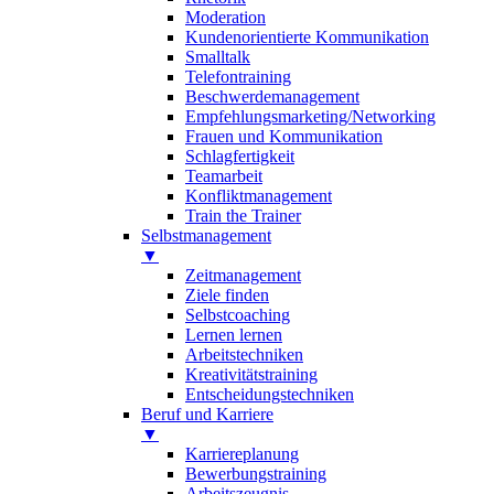
Moderation
Kundenorientierte Kommunikation
Smalltalk
Telefontraining
Beschwerdemanagement
Empfehlungsmarketing/Networking
Frauen und Kommunikation
Schlagfertigkeit
Teamarbeit
Konfliktmanagement
Train the Trainer
Selbstmanagement
▼
Zeitmanagement
Ziele finden
Selbstcoaching
Lernen lernen
Arbeitstechniken
Kreativitätstraining
Entscheidungstechniken
Beruf und Karriere
▼
Karriereplanung
Bewerbungstraining
Arbeitszeugnis