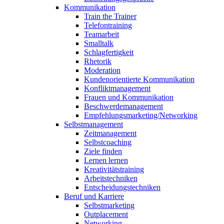
Kommunikation
Train the Trainer
Telefontraining
Teamarbeit
Smalltalk
Schlagfertigkeit
Rhetorik
Moderation
Kundenorientierte Kommunikation
Konfliktmanagement
Frauen und Kommunikation
Beschwerdemanagement
Empfehlungsmarketing/Networking
Selbstmanagement
Zeitmanagement
Selbstcoaching
Ziele finden
Lernen lernen
Kreativitätstraining
Arbeitstechniken
Entscheidungstechniken
Beruf und Karriere
Selbstmarketing
Outplacement
Networking