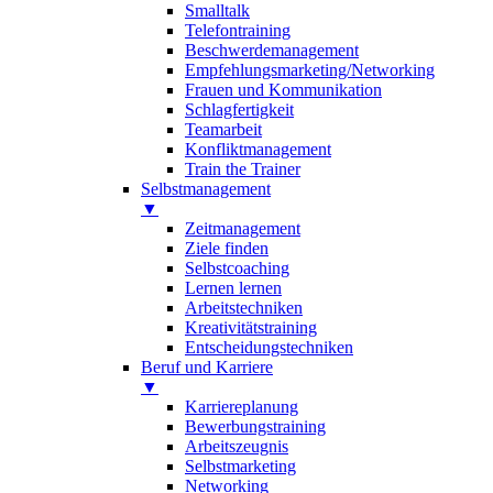
Smalltalk
Telefontraining
Beschwerdemanagement
Empfehlungsmarketing/Networking
Frauen und Kommunikation
Schlagfertigkeit
Teamarbeit
Konfliktmanagement
Train the Trainer
Selbstmanagement
▼
Zeitmanagement
Ziele finden
Selbstcoaching
Lernen lernen
Arbeitstechniken
Kreativitätstraining
Entscheidungstechniken
Beruf und Karriere
▼
Karriereplanung
Bewerbungstraining
Arbeitszeugnis
Selbstmarketing
Networking